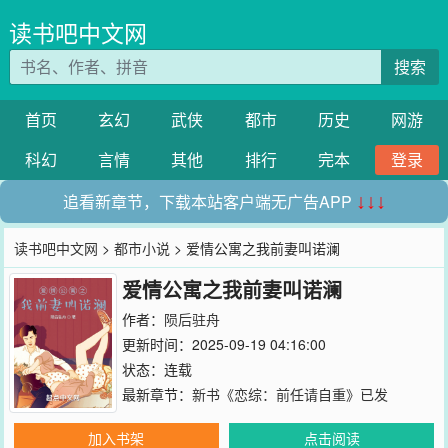
读书吧中文网
搜索
首页
玄幻
武侠
都市
历史
网游
科幻
言情
其他
排行
完本
登录
追看新章节，下载本站客户端无广告APP
↓↓↓
读书吧中文网
>
都市小说
> 爱情公寓之我前妻叫诺澜
爱情公寓之我前妻叫诺澜
作者：
陨后驻舟
更新时间：2025-09-19 04:16:00
状态：连载
最新章节：
新书《恋综：前任请自重》已发
加入书架
点击阅读