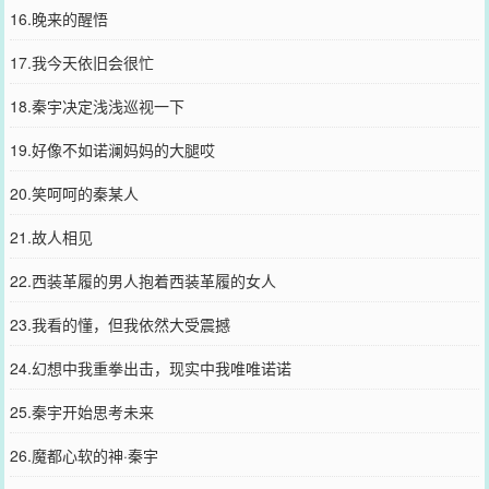
16.晚来的醒悟
17.我今天依旧会很忙
18.秦宇决定浅浅巡视一下
19.好像不如诺澜妈妈的大腿哎
20.笑呵呵的秦某人
21.故人相见
22.西装革履的男人抱着西装革履的女人
23.我看的懂，但我依然大受震撼
24.幻想中我重拳出击，现实中我唯唯诺诺
25.秦宇开始思考未来
26.魔都心软的神·秦宇