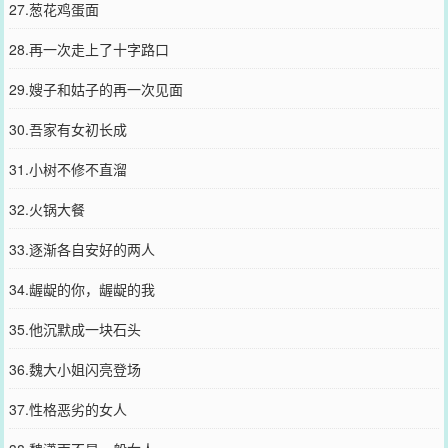
27.葱花鸡蛋面
28.再一次走上了十字路口
29.嫂子和姑子的再一次见面
30.吾家有女初长成
31.小树不修不直溜
32.火锅大餐
33.逐渐各自安好的两人
34.龌龊的你，龌龊的我
35.他沉默成一块石头
36.魏大小姐闪亮登场
37.性格恶劣的女人