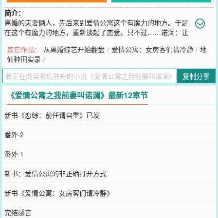
简介：
离婚的夫妻俩人，先后来到爱情公寓这个有魔力的地方。于是
在这个有魔力的地方，重新谈起了恋爱。只不过……诺澜：让
我看看是哪只小妖精，想撬老娘的墙角！
其它作品：
从离婚综艺开始翻盘
/
爱情公寓：女房客们请冷静
/
地
您要是觉得《
爱情公寓之我前妻叫诺澜
》还不错的话请不要忘记向您
仙种田实录
/
QQ群和微博微信里的朋友推荐哦！
复制分享
《爱情公寓之我前妻叫诺澜》最新12章节
新书《恋综：前任请自重》已发
番外·2
番外·1
新书：爱情公寓的非正确打开方式
新书《爱情公寓：女房客们请冷静》
完结感言