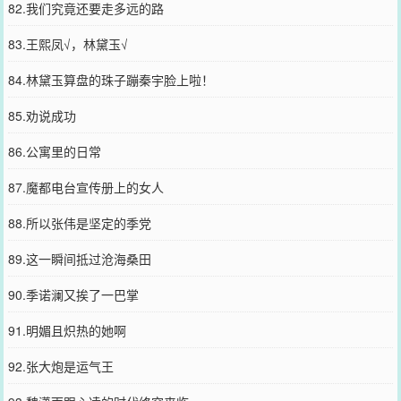
82.我们究竟还要走多远的路
83.王熙凤√，林黛玉√
84.林黛玉算盘的珠子蹦秦宇脸上啦！
85.劝说成功
86.公寓里的日常
87.魔都电台宣传册上的女人
88.所以张伟是坚定的季党
89.这一瞬间抵过沧海桑田
90.季诺澜又挨了一巴掌
91.明媚且炽热的她啊
92.张大炮是运气王