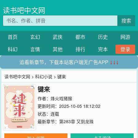
读书吧中文网
搜索
首页
玄幻
武侠
都市
历史
网游
科幻
言情
其他
排行
完本
登录
追看新章节，下载本站客户端无广告APP
↓↓↓
读书吧中文网
>
科幻小说
> 键来
键来
作者：
烽火戏猪猴
更新时间：2025-10-05 18:12:02
状态：连载
最新章节：
第283章 又到龙珠
加入书架
点击阅读