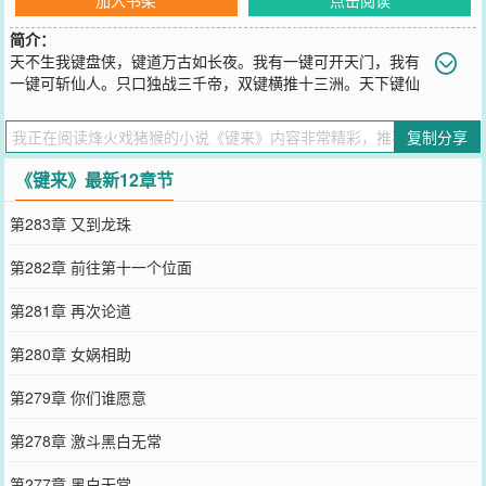
简介：
天不生我键盘侠，键道万古如长夜。我有一键可开天门，我有
一键可斩仙人。只口独战三千帝，双键横推十三洲。天下键仙
三百万，遇我也须尽低眉。仙之巅，傲世间，有我键盘就有天。大河
之键天上来，一键横天镇世间。破红尘，杀尽仙，一键在手斩九天。
复制分享
倘若世间无真仙，我愿持键化为仙，先有键盘后有天，反喷苍天日神
仙！
《键来》最新12章节
您要是觉得《
键来
》还不错的话请不要忘记向您QQ群和微博微信里的
朋友推荐哦！
第283章 又到龙珠
第282章 前往第十一个位面
第281章 再次论道
第280章 女娲相助
第279章 你们谁愿意
第278章 激斗黑白无常
第277章 黑白无常