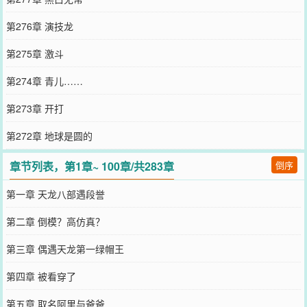
第276章 演技龙
第275章 激斗
第274章 青儿……
第273章 开打
第272章 地球是圆的
章节列表，第1章~ 100章/共283章
倒序
第一章 天龙八部遇段誉
第二章 倒模？高仿真？
第三章 偶遇天龙第一绿帽王
第四章 被看穿了
第五章 取名阿里与爸爸