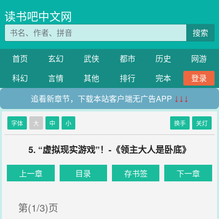
读书吧中文网
搜索
首页
玄幻
武侠
都市
历史
网游
科幻
言情
其他
排行
完本
登录
追看新章节，下载本站客户端无广告APP
↓↓↓
字体
大
中
小
换手
关灯
5. “虚拟现实游戏”！-《领主大人是卧底》
上一章
目录
存书签
下一章
第(1/3)页