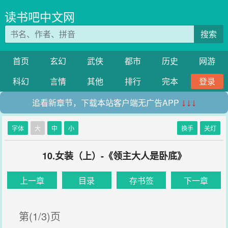
读书吧中文网
搜索
首页
玄幻
武侠
都市
历史
网游
科幻
言情
其他
排行
完本
登录
追看新章节，下载本站客户端无广告APP
↓↓↓
字体
大
中
小
换手
关灯
10.女装（上）-《领主大人是卧底》
上一章
目录
存书签
下一章
第(1/3)页