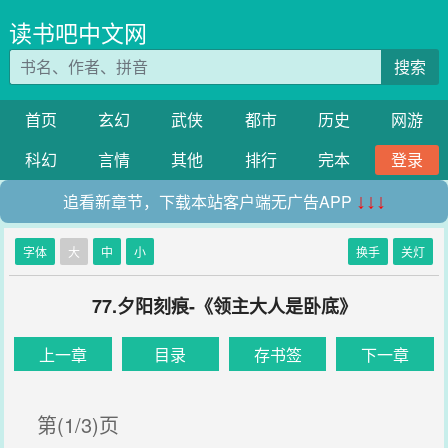
读书吧中文网
搜索
首页
玄幻
武侠
都市
历史
网游
科幻
言情
其他
排行
完本
登录
追看新章节，下载本站客户端无广告APP
↓↓↓
字体
大
中
小
换手
关灯
77.夕阳刻痕-《领主大人是卧底》
上一章
目录
存书签
下一章
第(1/3)页