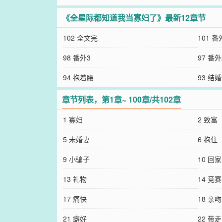
《全星际都知道我当寡妇了》最新12章节
102 全文完
101 番
98 番外3
97 番外
94 抱着腰
93 结
章节列表，第1章~ 100章/共102章
1 寡妇
2 致富
5 未婚妻
6 抱住
9 小骗子
10 回家
13 礼物
14 竞赛
17 痛快
18 亲吻
21 癖好
22 带