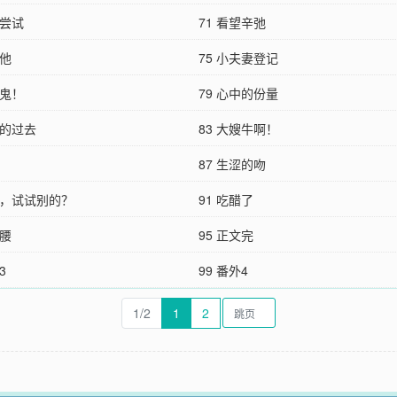
次尝试
71 看望辛弛
帮他
75 小夫妻登记
内鬼！
79 心中的份量
弛的过去
83 大嫂牛啊！
87 生涩的吻
早，试试别的？
91 吃醋了
着腰
95 正文完
3
99 番外4
1/2
1
2