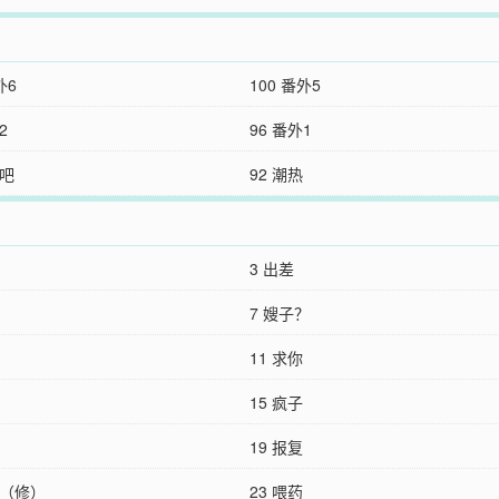
外6
100 番外5
2
96 番外1
婚吧
92 潮热
3 出差
7 嫂子？
11 求你
15 疯子
19 报复
走（修）
23 喂药