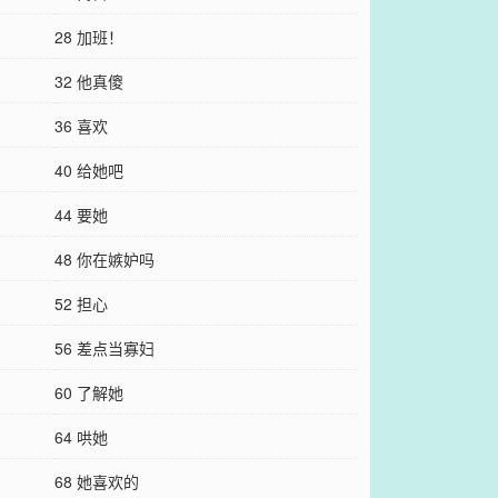
28 加班！
32 他真傻
36 喜欢
40 给她吧
44 要她
48 你在嫉妒吗
52 担心
56 差点当寡妇
60 了解她
64 哄她
68 她喜欢的