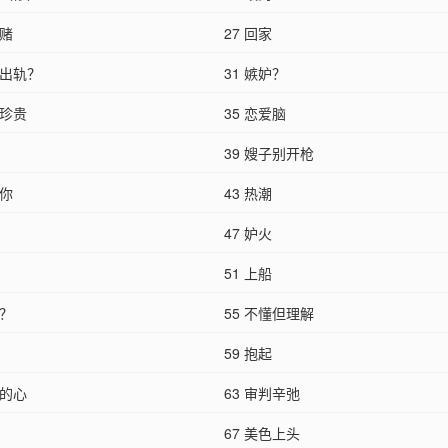
一赌
27 回家
嫂出轨？
31 嫉妒？
很珍贵
35 恋爱脑
39 嫂子别开枪
帮你
43 热潮
47 妒火
51 上船
婚？
55 不懂但理解
59 抱起
抖的心
63 审判辛弛
67 美色上头