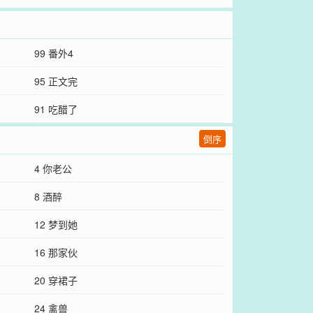
99 番外4
95 正文完
91 吃醋了
倒序
4 你老公
8 酒醉
12 梦到她
16 那家伙
20 穿裙子
24 禽兽