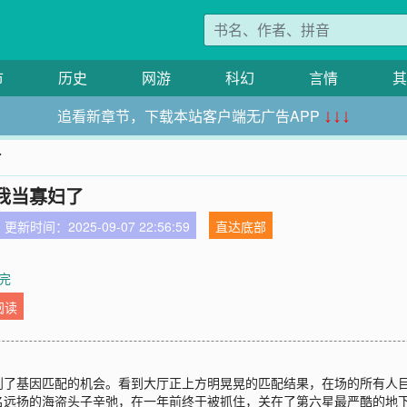
市
历史
网游
科幻
言情
其
追看新章节，下载本站客户端无广告APP
↓↓↓
了
我当寡妇了
更新时间：2025-09-07 22:56:59
直达底部
文完
阅读
到了基因匹配的机会。看到大厅正上方明晃晃的匹配结果，在场的所有人
名远扬的海盗头子辛弛，在一年前终于被抓住，关在了第六星最严酷的地