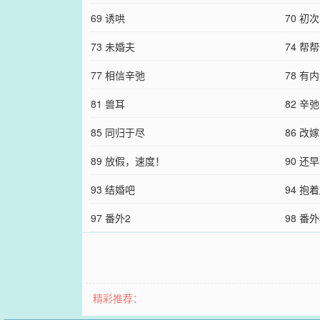
69 诱哄
70 初
73 未婚夫
74 帮
77 相信辛弛
78 有
81 兽耳
82 辛
85 同归于尽
86 改嫁
89 放假，速度！
90 还
93 结婚吧
94 抱
97 番外2
98 番外
精彩推荐：