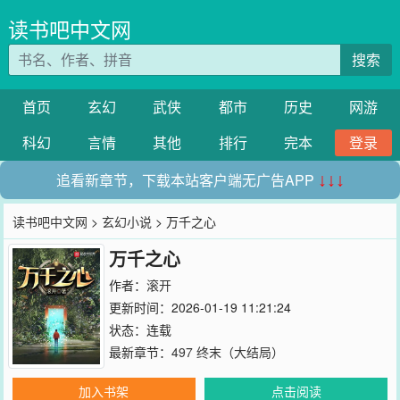
读书吧中文网
搜索
首页
玄幻
武侠
都市
历史
网游
科幻
言情
其他
排行
完本
登录
追看新章节，下载本站客户端无广告APP
↓↓↓
读书吧中文网
>
玄幻小说
> 万千之心
万千之心
作者：
滚开
更新时间：2026-01-19 11:21:24
状态：连载
最新章节：
497 终末（大结局）
加入书架
点击阅读