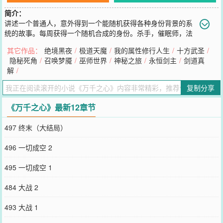
简介：
讲述一个普通人，意外得到一个能随机获得各种身份背景的系
统的故事。每周获得一个随机合成的身份。杀手，催眠师，法
师，武道家，古代种族，神秘组织成员，庞大跨国集团幕后董事等
其它作品：
绝境黑夜
/
极道天魔
/
我的属性修行人生
/
十方武圣
/
等……随机的身份，奇妙的旅程。
隐秘死角
/
召唤梦魇
/
巫师世界
/
神秘之旅
/
永恒剑主
/
剑道真
您要是觉得《
万千之心
》还不错的话请不要忘记向您QQ群和微博微信
解
/
里的朋友推荐哦！
复制分享
《万千之心》最新12章节
497 终末（大结局）
496 一切成空 2
495 一切成空 1
484 大战 2
493 大战 1