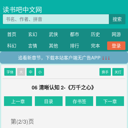
读书吧中文网
搜索
首页
玄幻
武侠
都市
历史
网游
科幻
言情
其他
排行
完本
登录
追看新章节，下载本站客户端无广告APP
↓↓↓
字体
大
中
小
换手
关灯
06 清晰认知 2-《万千之心》
上一章
目录
存书签
下一章
第(2/3)页