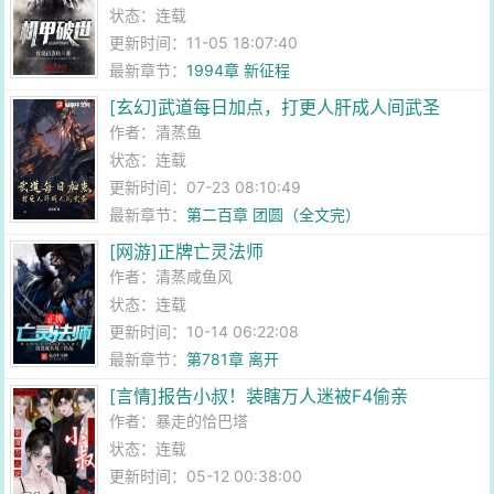
状态：连载
更新时间：11-05 18:07:40
最新章节：
1994章 新征程
[玄幻]武道每日加点，打更人肝成人间武圣
作者：
清蒸鱼
状态：连载
更新时间：07-23 08:10:49
最新章节：
第二百章 团圆（全文完）
[网游]正牌亡灵法师
作者：
清蒸咸鱼风
状态：连载
更新时间：10-14 06:22:08
最新章节：
第781章 离开
[言情]报告小叔！装瞎万人迷被F4偷亲
作者：
暴走的恰巴塔
状态：连载
更新时间：05-12 00:38:00