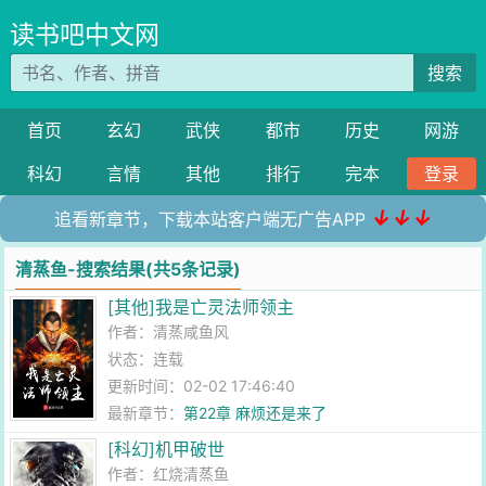
读书吧中文网
搜索
首页
玄幻
武侠
都市
历史
网游
科幻
言情
其他
排行
完本
登录
↓↓↓
追看新章节，下载本站客户端无广告APP
清蒸鱼-搜索结果(共5条记录)
[其他]我是亡灵法师领主
作者：
清蒸咸鱼风
状态：连载
更新时间：02-02 17:46:40
最新章节：
第22章 麻烦还是来了
[科幻]机甲破世
作者：
红烧清蒸鱼